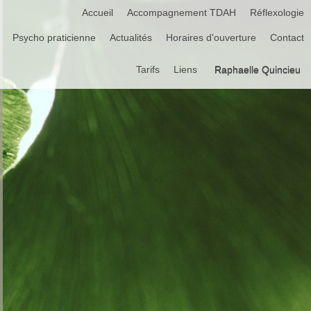
Accueil
Accompagnement TDAH
Réflexologie
Psycho praticienne
Actualités
Horaires d'ouverture
Contact
Tarifs
Liens
Raphaelle Quincieu