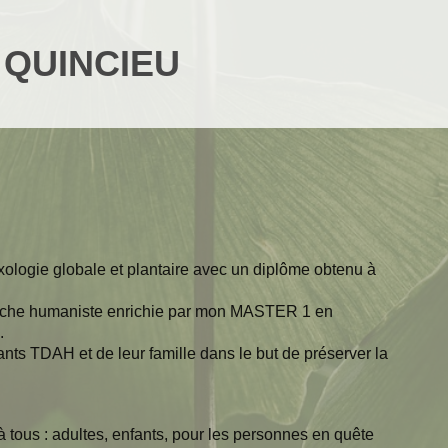
e QUINCIEU
xologie globale et plantaire avec un diplôme obtenu à
roche humaniste enrichie par mon MASTER 1 en
.
ts TDAH et de leur famille dans le but de préserver la
 tous : adultes, enfants, pour les personnes en quête