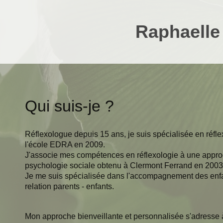
Raphaell
Qui suis-je ?
Réflexologue depuis 15 ans, je suis spécialisée en réfle
l'école EDRA en 2009.
J'associe mes compétences en réflexologie à une app
psychologie sociale obtenu à Clermont Ferrand en 2003
Je me suis spécialisée dans l'accompagnement des enfan
relation parents - enfants.
Mon approche bienveillante et personnalisée s'adresse à