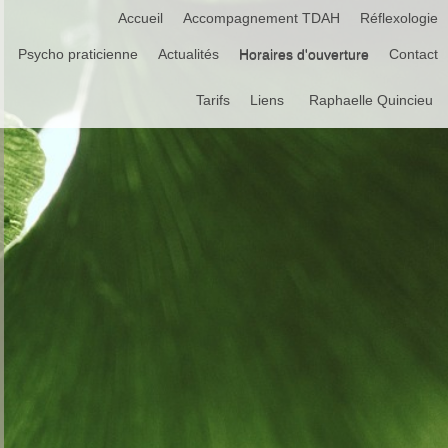
Accueil
Accompagnement TDAH
Réflexologie
Psycho praticienne
Actualités
Horaires d'ouverture
Contact
Tarifs
Liens
Raphaelle Quincieu