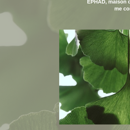
EPHAD,
maison 
me co